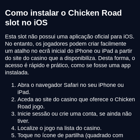
Como instalar o Chicken Road
slot no iOS
Esta slot não possui uma aplicação oficial para iOS.
No entanto, os jogadores podem criar facilmente
um atalho no ecrã inicial do iPhone ou iPad a partir
do site do casino que a disponibiliza. Desta forma, o
acesso é rápido e prático, como se fosse uma app
instalada.
Abra o navegador Safari no seu iPhone ou
iPad.
Aceda ao site do casino que oferece o Chicken
Road jogo.
Inicie sessão ou crie uma conta, se ainda não
tiver.
Localize o jogo na lista do casino.
Toque no ícone de partilha (quadrado com