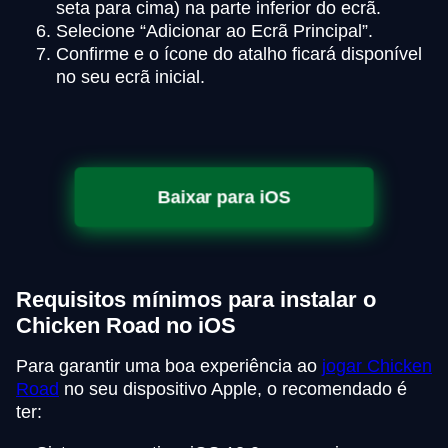
seta para cima) na parte inferior do ecrã.
Selecione “Adicionar ao Ecrã Principal”.
Confirme e o ícone do atalho ficará disponível
no seu ecrã inicial.
Baixar para iOS
Requisitos mínimos para instalar o
Chicken Road no iOS
Para garantir uma boa experiência ao
jogar Chicken
Road
no seu dispositivo Apple, o recomendado é
ter: