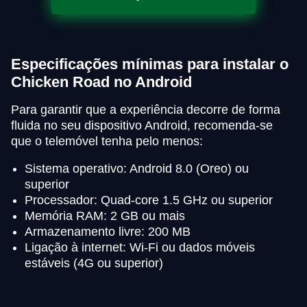
Especificações mínimas para instalar o
Chicken Road no Android
Para garantir que a experiência decorre de forma
fluida no seu dispositivo Android, recomenda-se
que o telemóvel tenha pelo menos:
Sistema operativo: Android 8.0 (Oreo) ou
superior
Processador: Quad-core 1.5 GHz ou superior
Memória RAM: 2 GB ou mais
Armazenamento livre: 200 MB
Ligação à internet: Wi-Fi ou dados móveis
estáveis (4G ou superior)