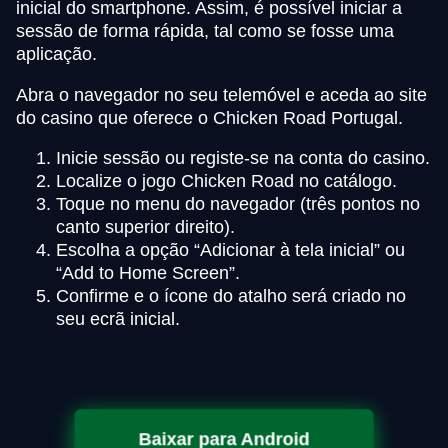
inicial do smartphone. Assim, é possível iniciar a
sessão de forma rápida, tal como se fosse uma
aplicação.
Abra o navegador no seu telemóvel e aceda ao site
do casino que oferece o Chicken Road Portugal.
Inicie sessão ou registe-se na conta do casino.
Localize o jogo Chicken Road no catálogo.
Toque no menu do navegador (três pontos no
canto superior direito).
Escolha a opção “Adicionar à tela inicial” ou
“Add to Home Screen”.
Confirme e o ícone do atalho será criado no
seu ecrã inicial.
Baixar para Android