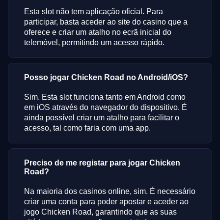
Esta slot não tem aplicação oficial. Para
participar, basta aceder ao site do casino que a
oferece e criar um atalho no ecrã inicial do
telemóvel, permitindo um acesso rápido.
Posso jogar Chicken Road no Android/iOS?
Sim. Esta slot funciona tanto em Android como
em iOS através do navegador do dispositivo. É
ainda possível criar um atalho para facilitar o
acesso, tal como faria com uma app.
Preciso de me registar para jogar Chicken
Road?
Na maioria dos casinos online, sim. É necessário
criar uma conta para poder apostar e aceder ao
jogo Chicken Road, garantindo que as suas