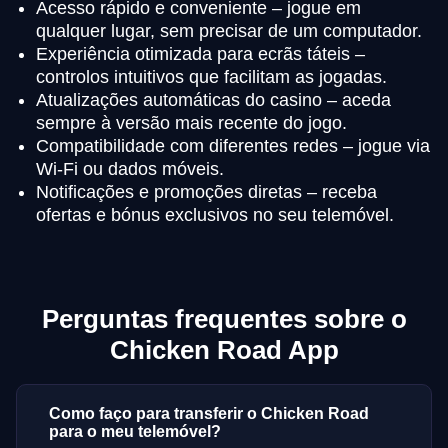
Acesso rápido e conveniente – jogue em
qualquer lugar, sem precisar de um computador.
Experiência otimizada para ecrãs táteis –
controlos intuitivos que facilitam as jogadas.
Atualizações automáticas do casino – aceda
sempre à versão mais recente do jogo.
Compatibilidade com diferentes redes – jogue via
Wi-Fi ou dados móveis.
Notificações e promoções diretas – receba
ofertas e bónus exclusivos no seu telemóvel.
Perguntas frequentes sobre o
Chicken Road App
Como faço para transferir o Chicken Road
para o meu telemóvel?